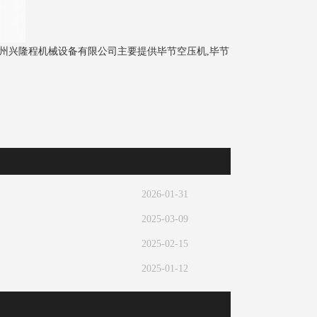
州兴隆程机械设备有限公司主要提供毕节空压机,毕节
2026-01-31
2025-03-09
2025-02-15
2025-01-12