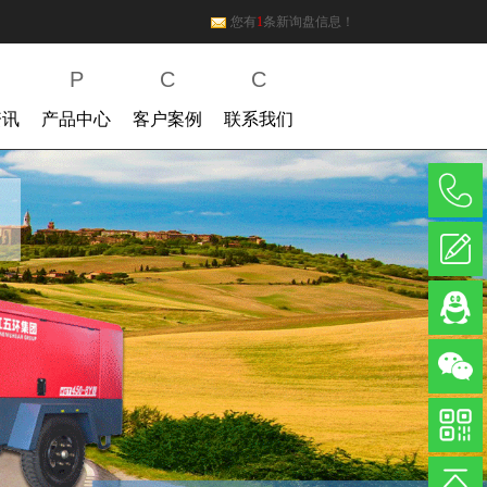
您有
1
条新询盘信息！
P
C
C
资讯
产品中心
客户案例
联系我们