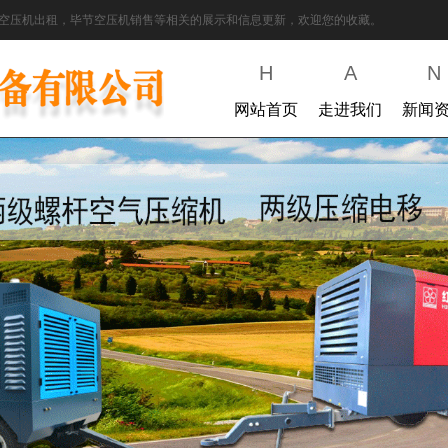
空压机出租，毕节空压机销售等相关的展示和信息更新，欢迎您的收藏。
H
A
N
网站首页
走进我们
新闻