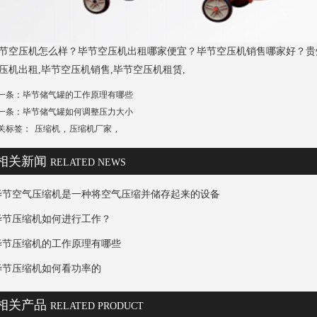
节空压机怎么样？毕节空压机出租哪家便宜？毕节空压机销售哪家好？贵
压机出租,毕节空压机销售,毕节空压机租赁,
一条：
毕节储气罐的工作原理有哪些
一条：
毕节储气罐如何调整压力大小
关标签：
压缩机
,
压缩机厂家
,
相关新闻
RELATED NEWS
毕节空气压缩机是一种将空气压缩并储存起来的设备
毕节压缩机如何进行工作？
毕节压缩机的工作原理有哪些
毕节压缩机如何看功率的
相关产品
RELATED PRODUCT