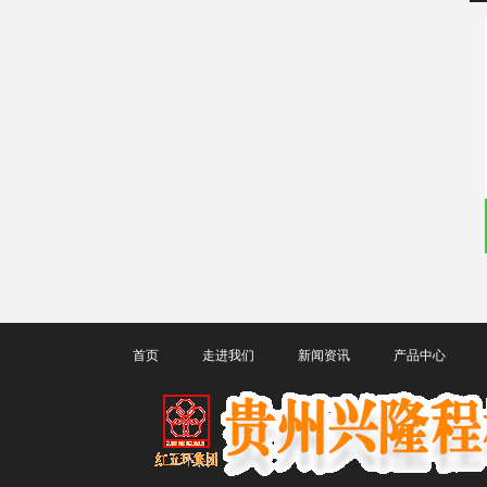
首页
走进我们
新闻资讯
产品中心