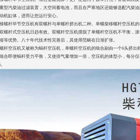
重型汽柴油过滤装置，大空间蓄电池，而且在严寒地区还能够选配汽柴油
动机缸体，进而让您运行安心。
移螺杆
毕节空压机
有双螺杆与单螺杆挤出机二种。单螺柴移螺杆空压机的
双螺杆式空压机日趋有效。双螺杆空压机摆脱了单螺杆空压机不平衡，滚
省等优势。八十年代技术性完善后，其使用范畴在日渐扩张。
螺杆空压机又被称为蜗杆空压机，单螺杆空压机的啮合副由一个6头挤出机
啮合即便蜗杆受力平衡，又使排气量增加一倍，空压机的体型小，每分仅有9立
6。