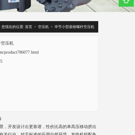
您现在的位置:
首页
>
空压机
>
毕节小型柴移螺杆空压机
杆空压机
.com/product786077.html
05
移
景，开发设计出更靠谱，性价比高的单髙压移动挤出
有关行业。对于标准的应用自然环境，发电机组配备