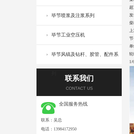
超
毕节喷浆及注浆系列
发
柴
上
毕节工业空压机
节
单
毕节风镐及钻杆、胶管、配件系
轮
1/
列
联系我们
CONTACT US
全国服务热线
联系：吴总
电话：13984172950