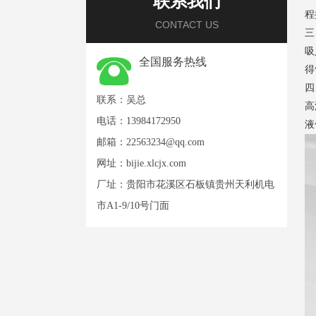
联系我们
程
CONTACT US
三
吸
全国服务热线
得
四
联系：吴总
高
电话：13984172950
液
邮箱：
22563234@qq.com
网址：
bijie.xlcjx.com
厂址：贵阳市花溪区石板镇贵州天利机电
市A1-9/10号门面