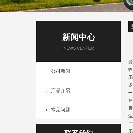
新闻中心
NEWS CENTER
贵
收
公司新闻
压
多
产品介绍
一
在
否
常见问题
达
二
压