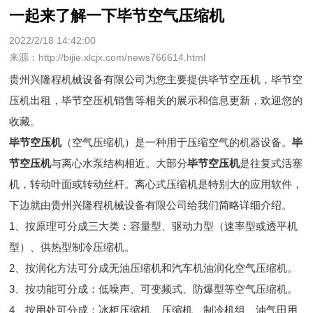
一起来了解一下毕节空气压缩机
2022/2/18 14:42:00
来源：http://bijie.xlcjx.com/news766614.html
贵州兴隆程机械设备有限公司为您主要提供
毕节空压机
，毕节空
压机出租，毕节空压机销售等相关的展示和信息更新，欢迎您的
收藏。
毕节空压机
（空气压缩机）是一种用于压缩空气的机器设备。
毕
节空压机
与离心水泵结构相近。大部分
毕节空压机
是往复式活塞
机，转动叶面或转动丝杆。离心式压缩机是特别大的应用软件，
下边就由贵州兴隆程机械设备有限公司给我们简略详细介绍。
1、按原理可分成三大类：容量型、驱动力型（速率型或透平机
型）、供热型制冷压缩机。
2、按润化方法可分成无油压缩机和汽车机油润化空气压缩机。
3、按功能可分成：低噪声、可变频式、防爆型等空气压缩机。
4、按用处可分成：冰柜压缩机、压缩机、制冷机组、油气田用