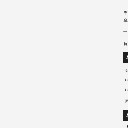
毕
空
上
下
相